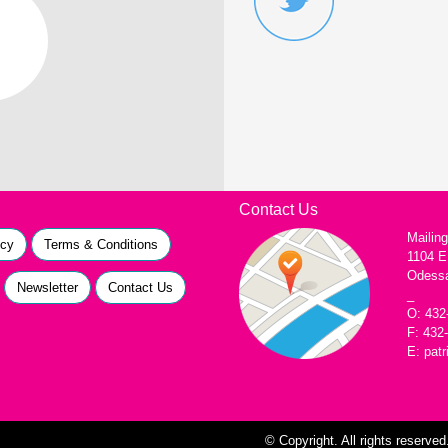
Contact Us
Mailin
icy
Terms & Conditions
1104 E
Odessa
Newsletter
Contact Us
_
O: 432
F: 432
E: pat
© Copyright. All rights reserve