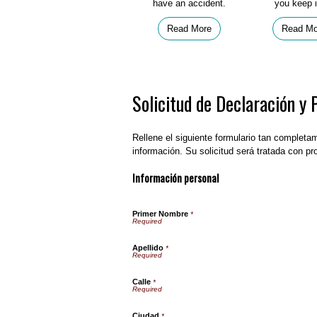
have an accident.
you keep i
Read More
Read Mo
Solicitud de Declaración y 
Rellene el siguiente formulario tan completa
información. Su solicitud será tratada con pro
Información personal
Primer Nombre
*
Apellido
*
Calle
*
Ciudad
*