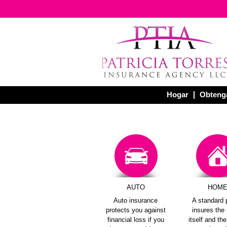
Hogar
Obtenga
AUTO
HOM
Auto insurance
A standard 
protects you against
insures th
financial loss if you
itself and th