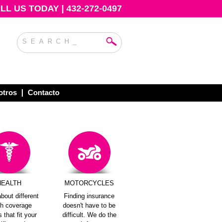
L US TODAY | 432-272-0497
otros
Contacto
HEALTH
MOTORCYCLES
bout different
Finding insurance
th coverage
doesn't have to be
 that fit your
difficult. We do the