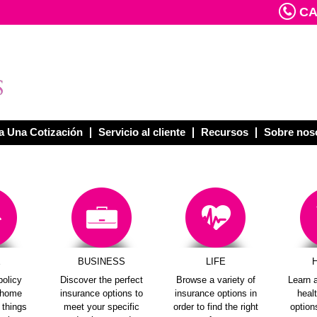
CAL
 Una Cotización
Servicio al cliente
Recursos
Sobre nos
E
BUSINESS
LIFE
policy
Discover the perfect
Browse a variety of
Learn a
e home
insurance options to
insurance options in
heal
e things
meet your specific
order to find the right
options