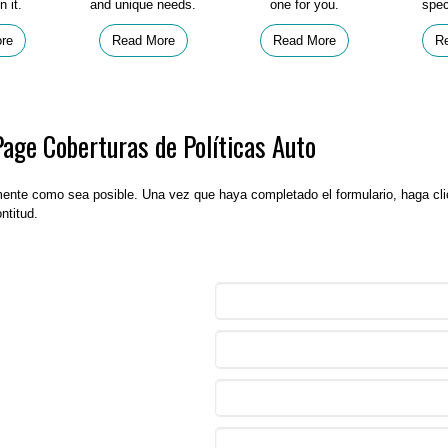
n it.
and unique needs.
one for you.
spec
re
Read More
Read More
R
Page Coberturas de Políticas Auto
mente como sea posible. Una vez que haya completado el formulario, haga clic
ntitud.