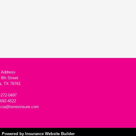
g Address
 8th Street
, TX 79761
-272-0497
-692-4522
ricia@torresinsure.com
d.
Powered by Insurance Website Builder