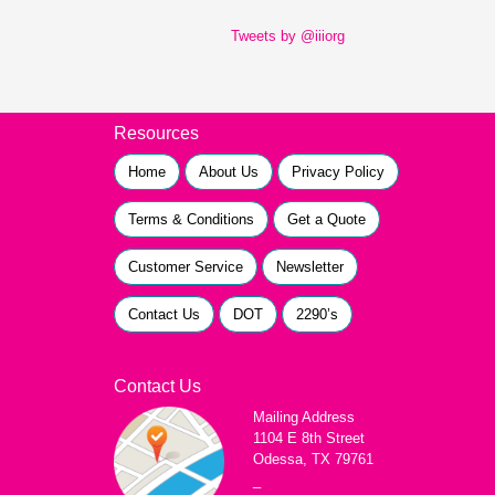
Tweets by @iiiorg
Resources
Home
About Us
Privacy Policy
Terms & Conditions
Get a Quote
Customer Service
Newsletter
Contact Us
DOT
2290’s
Contact Us
Mailing Address
1104 E 8th Street
Odessa, TX 79761
_