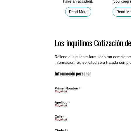
have an accident.
you keep i
Read More
Read Mo
Los inquilinos Cotización d
Rellene el siguiente formulario tan completa
información. Su solicitud será tratada con pro
Información personal
Primer Nombre
*
Apellido
*
Calle
*
Ciudad
*