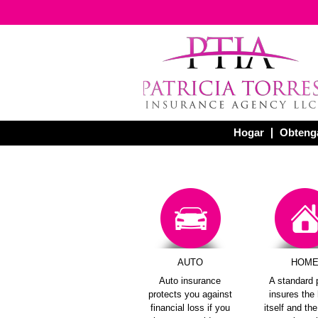
Hogar
Obtenga
AUTO
HOM
Auto insurance
A standard 
protects you against
insures th
financial loss if you
itself and th