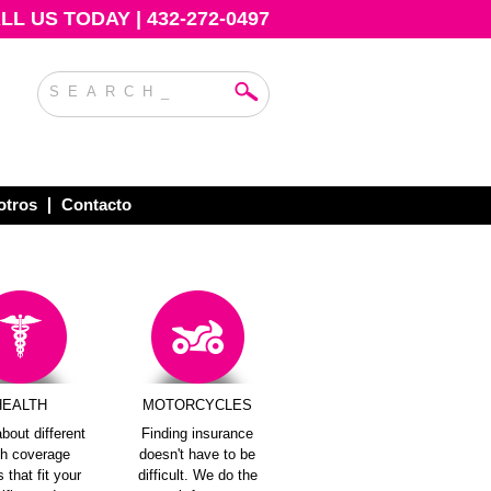
L US TODAY | 432-272-0497
otros
Contacto
HEALTH
MOTORCYCLES
bout different
Finding insurance
th coverage
doesn't have to be
 that fit your
difficult. We do the