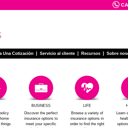
CAL
 Una Cotización
Servicio al cliente
Recursos
Sobre nos
E
BUSINESS
LIFE
policy
Discover the perfect
Browse a variety of
Learn a
e home
insurance options to
insurance options in
heal
e things
meet your specific
order to find the right
options