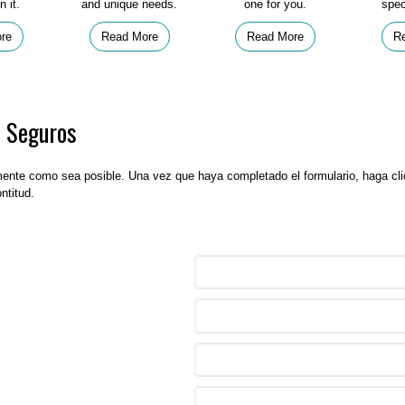
n it.
and unique needs.
one for you.
spec
re
Read More
Read More
R
e Seguros
mente como sea posible. Una vez que haya completado el formulario, haga clic
ntitud.