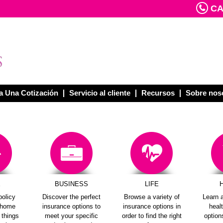
CAL
 Una Cotización
Servicio al cliente
Recursos
Sobre nos
E
BUSINESS
LIFE
policy
Discover the perfect
Browse a variety of
Learn a
e home
insurance options to
insurance options in
heal
e things
meet your specific
order to find the right
options