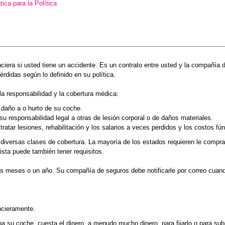
tica para la Política
anciera si usted tiene un accidente. Es un contrato entre usted y la compañía
didas según lo definido en su política.
 la responsabilidad y la cobertura médica:
a daño a o hurto de su coche.
u responsabilidad legal a otras de lesión corporal o de daños materiales.
ratar lesiones, rehabilitación y los salarios a veces perdidos y los costos fú
diversas clases de cobertura. La mayoría de los estados requieren le comprar
sta puede también tener requisitos.
is meses o un año. Su compañía de seguros debe notificarle por correo cuando
ncieramente.
a su coche, cuesta el dinero, a menudo mucho dinero, para fijarlo o para subst