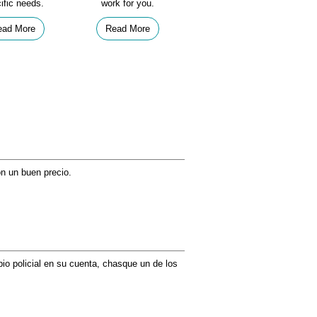
ific needs.
work for you.
ead More
Read More
on un buen precio.
io policial en su cuenta, chasque un de los