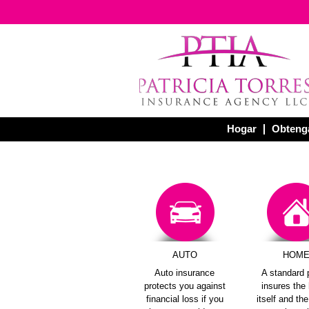
Hogar
Obtenga
AUTO
HOM
Auto insurance
A standard 
protects you against
insures th
financial loss if you
itself and th