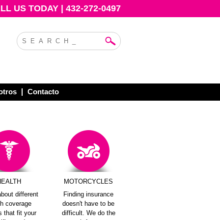
L US TODAY | 432-272-0497
otros
Contacto
HEALTH
MOTORCYCLES
bout different
Finding insurance
th coverage
doesn't have to be
 that fit your
difficult. We do the